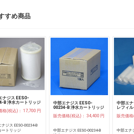
すすめ商品
ナジス EESO-
34-B 浄水カートリッジ
中部エナジス EESO-
中部エナ
00234-B 浄水カートリッジ
レフィル
価格(税込)：
17,700 円
2本セット●
用カート
販売価格(税込)：
34,400 円
販売価格
ジス EESO-00234-B
カートリッジ
中部エナジス EESO-00234-B
中部エナジ