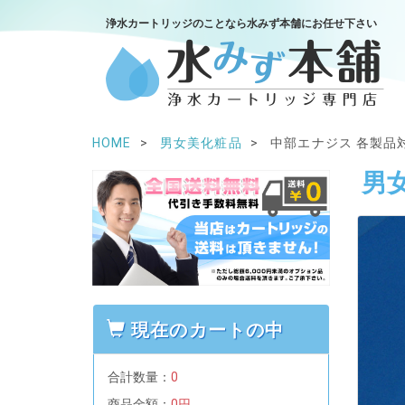
浄水カートリッジのことなら水みず本舗にお任せ下さい
HOME
男女美化粧品
中部エナジス 各製品
男
現在のカートの中
合計数量：
0
商品金額：
0円