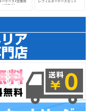
ターケース+交換用
レフィルターケースセット
ジ(2年分)