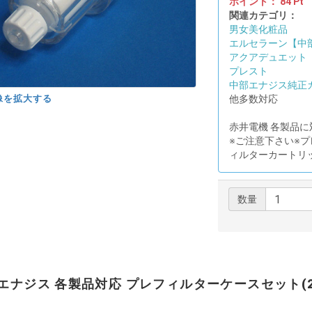
ポイント：
84
Pt
関連カテゴリ：
男女美化粧品
エルセラーン【中
アクアデュエット【
プレスト
中部エナジス純正
像を拡大する
他多数対応
赤井電機 各製品に
※ご注意下さい※
ィルターカートリ
数量
エナジス 各製品対応 プレフィルターケースセット(2