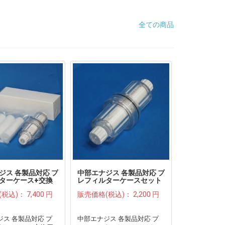
全ての商品
ジス 各製品対応 プ
中部エナジス 各製品対応 プ
ターケース+交換
レフィルターケースセット
リッジ(2年分)●
●
(税込)：
7,400 円
販売価格(税込)：
2,200 円
ス 各製品対応 プ
中部エナジス 各製品対応 プ