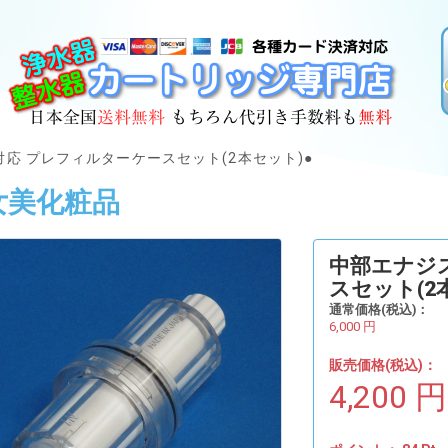
対応 プレフィルターケースセット(2本セット)●
女美化粧品
中部エナジ
スセット(2
通常価格(税込)：
6,000
円
販売価格(税込)：
4,200
円