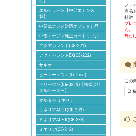
社】
メー
エルセラーン【中部エナジス
商品
製】
特徴
プレ
中部エナジス対応オプション品
ん。
外付
中部エナジス純正カートリッジ
アクアカレント(CE-221)
アクアカレントEX(CE-222)
サキオ
ピーエーエスエヌ(Pasn)
この
ベリーワン(Be-0219)【株式会社
エルシーエー】
新
マルタカ ミネリア
ミネリアACE I (CE-233)
ミネリアACE II (CE-234)
ミネリア(CE-212)