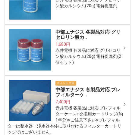
ン酸カルシウム(20g) 電解促進剤
中部エナジス 各製品対応 グリ
セロリン酸カ..
1,680円
赤井電機 各製品に対応 グリセロリ
ン酸カルシウム(20g) 電解促進剤(2
個セット)
ポイント２倍
中部エナジス 各製品対応 プレ
フィルターケ..
7,400円
赤井電機 各製品に対応 プレフィル
ターケース+交換用カートリッジ(約
1年分)※ご注意下さい※プレフィル
ターは整水器・浄水器本体に取り付けるフィルターカートリ
ッジではございません。