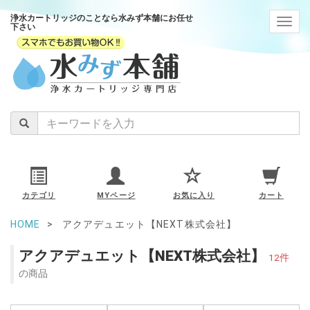
浄水カートリッジのことなら水みず本舗にお任せ
navig
下さい
カテゴリ
MYページ
お気に入り
カート
HOME
アクアデュエット【NEXT株式会社】
アクアデュエット【NEXT株式会社】
12件
の商品