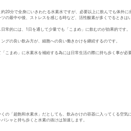
と約20分で全身にいきわたる水素水ですが、必要以上に飲んでも体外に
ーツの最中や後、ストレスを感じる時など、活性酸素が多くでるときは
し日常的には、1日を通して少量でも「こまめ」に飲むのが効果的です。
ミングの良い飲み方が、細胞への良い働きかけを継続するのです。
て「こまめ」に水素水を補給する為には日常生活の際に持ち歩く事が必
かくの「超飽和水素水」だとしても、飲みかけの容器に入ってくる空気
ャパシャと持ち歩くと水素の抜けは加速します。