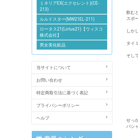
ミネリアEX(エクセレント)(CE-
213)
飲む
スポ
ルルドスター(MW21EL-211)
ロータス21(Lotus21)【ウィスコ
しか
株式会社】
タイ
男女美化粧品
そし
当サイトについて
お問い合わせ
特定商取引法に基づく表記
プライバシーポリシー
ヘルプ
せっ
パシ