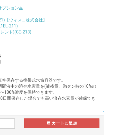
オプション品
us21)【ウィスコ株式会社】
L-211)
ント)(CE-213)
G
l
真空保存する携帯式水筒容器です。
週間液中の溶存水素量を(液残量、満タン時の10%の
0〜100%濃度を保持できます。
10日間保存した場合でも高い溶存水素量が確保でき
カートに追加