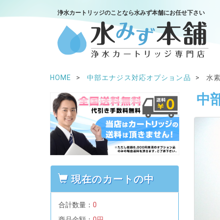
浄水カートリッジのことなら水みず本舗にお任せ下さい
HOME
中部エナジス対応オプション品
水素
中
現在のカートの中
合計数量：
0
商品金額：
0円