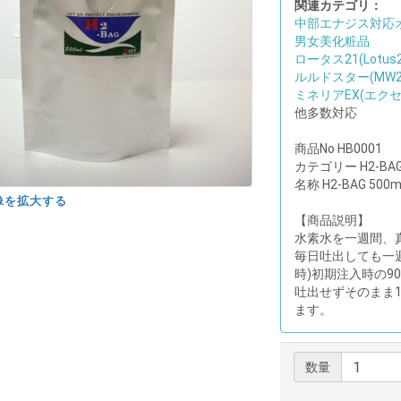
関連カテゴリ：
中部エナジス対応
男女美化粧品
ロータス21(Lot
ルルドスター(MW21E
ミネリアEX(エクセレ
他多数対応
商品No HB0001
カテゴリー H2-BA
名称 H2-BAG 500m
像を拡大する
【商品説明】
水素水を一週間、
毎日吐出しても一
時)初期注入時の9
吐出せずそのまま
ます。
数量