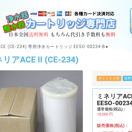
E (CE-234) 専用浄水カートリッジ EESO-00234-B●
リアACE II (CE-234)
ポイント２倍
送料
ミネリアACE
EESO-0023
通常価格(税込)：
18,000
円
販売価格(税込)：