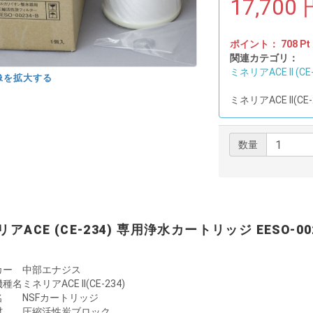
17,700
ポイント：
708
Pt
関連カテゴリ：
ミネリアACE II (CE-
像を拡大する
ミネリアACE II(
数量
アACE (CE-234) 専用浄水カートリッジ EESO-002
カー
中部エナジス
機種名
ミネリアACE II(CE-234)
名
NSFカートリッジ
材
圧縮活性炭ブロック