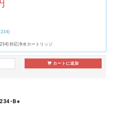
円
234)
CE-234) 対応浄水カートリッジ
カートに追加
34-B●