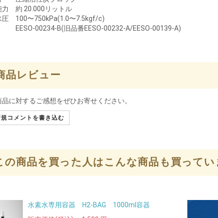
能力
約 20.000リットル
水圧
100〜750kPa(1.0〜7.5kgf/c)
EESO-00234-B(旧品番EESO-00232-A/EESO-00139-A)
商品レビュー
商品に対するご感想をぜひお寄せください。
規コメントを書き込む
この商品を買った人はこんな商品も買ってい
水素水専用容器 H2-BAG 1000ml容器