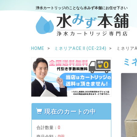
浄水カートリッジのことなら水みず本舗にお任せ下さい
HOME
ミネリアACE II (CE-234)
ミネリアAC
ミネ
現在のカートの中
合計数量：
0
商品金額：
0円