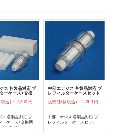
ジス 各製品対応 プ
中部エナジス 各製品対応 プ
ターケース+交換
レフィルターケースセット
リッジ(2年分)●
●
(税込)：
7,400 円
販売価格(税込)：
2,200 円
ス 各製品対応 プ
中部エナジス 各製品対応 プ
ターケース+交換用
レフィルターケースセット
ジ(2年分)