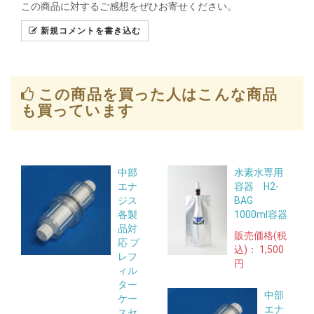
この商品に対するご感想をぜひお寄せください。
新規コメントを書き込む
この商品を買った人はこんな商品
も買っています
中部
水素水専用
エナ
容器 H2-
ジス
BAG
各製
1000ml容器
品対
販売価格(税
応 プ
込)：
1,500
レフ
円
ィル
ター
中部
ケー
エナ
スセ