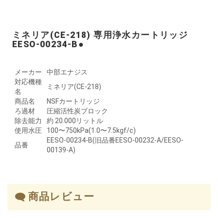
ミネリア(CE-218) 専用浄水カートリッジ
EESO-00234-B●
メーカー
中部エナジス
対応機種
ミネリア(CE-218)
名
商品名
NSFカートリッジ
ろ過材
圧縮活性炭ブロック
除去能力
約 20.000リットル
使用水圧
100〜750kPa(1.0〜7.5kgf/c)
EESO-00234-B(旧品番EESO-00232-A/EESO-
品番
00139-A)
商品レビュー