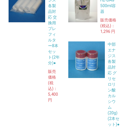
ジス
H2-BAG
各製
500ml容
品対
器
応 交
販売価格
換用
(税込)：
プレ
1,296 円
フィ
ルタ
中部
ー8本
エナ
セッ
ジス
ト(2年
各製
分)●
品対
販売
応 グ
価格
リセ
(税
ロリ
込)：
ン酸
5,400
カル
円
シウ
ム
(20g)
(2本セ
ット)●