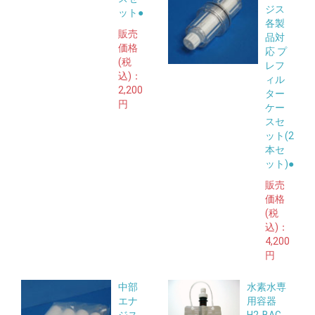
ジス
ット●
各製
販売
品対
価格
応 プ
(税
レフ
込)：
ィル
2,200
ター
円
ケー
スセ
ット(2
本セ
ット)●
販売
価格
(税
込)：
4,200
円
中部
水素水専
エナ
用容器